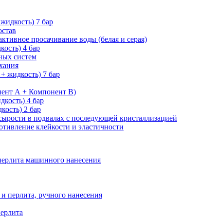
 жидкость)
7 бар
остав
 активное просачивание воды
(белая и серая)
дкость)
4 бар
нных систем
ыхания
 + жидкость)
7 бар
ент А + Компонент В)
идкость)
4 бар
дкость)
2 бар
 сырости в подвалах с последующей кристаллизацией
отивление клейкости и эластичности
ерлита машинного нанесения
и перлита, ручного нанесения
перлита