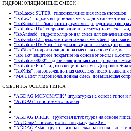
ГИДРОИЗОЛЯЦИОННЫЕ СМЕСИ
"İzoLatexe SUPER" гидроизоляционная смесь (порошок +
"İzoLex" гидроизоляционная смесь, однокомпонентный с
"İzoKontakt 1" быстросохнущая смесь, предотвращающая
"İzoLatexe UV" гидроизоляционная смесь (порошок + жи
"İzoAntiasid" гидроизоляционная смесь для канализацио
"İzoKontakt 2" ремонтно-монтажная смесь быстрого выс
"İzoLatexe UV Super" гидроизоляционная смесь (порошок
"İzoBitex" гидроизоляционная смесь на основе битума
"İzoFakt" защитное покрытие на основе эпоксида
(Компон
"İzoLatexe 4000" гидроизоляционная смесь (порошок + ж
"İzoLatexe Eko" гидроизоляционная смесь (порошок + жи
"İzoKrist" гидроизоляционная смесь для предотвращения
"MA Latex" гидроизоляционная смесь, повышающая сопр
СМЕСИ НА ОСНОВЕ ГИПСА
"AĞDAĞ MONOMATİK" штукатурка на основе гипса и п
"AĞDAĞ" гипс тонкого помола
"AĞDAĞ DİREK" грунтовая штукатурка на основе гипса 
"Ak Deniz" гипсокартонная штукатурка 30 кг
"AĞDAĞ Astar" грунтовая шпатлевка на основе гипса и 