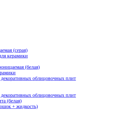
цаемая
(серая)
 для керамики
проницаемая
(белая)
ерамики
де декоративных облицовочных плит
де декоративных облицовочных плит
ита
(белая)
ошок + жидкость)