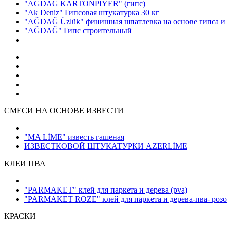
"AĞDAĞ KARTONPİYER"
(гипс)
"Ak Deniz" Гипсовая штукатурка 30 кг
"AĞDAĞ Üzlük" финишная шпатлевка на основе гипса и
"AĞDAĞ" Гипс строительный
СМЕСИ НА ОСНОВЕ ИЗВЕСТИ
"MA LİME" известь гашеная
ИЗВЕСТКОВОЙ ШТУКАТУРКИ AZERLİME
КЛЕИ ПВА
"PARMAKET" клей для паркета и дерева
(pva)
"PARMAKET ROZE" клей для паркета и дерева-пва- розо
КРАСКИ