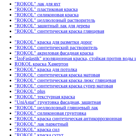
"ROKOL" лак для яхт
"ROKOL" пластиковая краска
"ROKOL" силиконовая краска
"ROKOL" целлюлозный растворитель
"ROKOL" защитный лак для дерева
"ROKOL" синтетическая краска глянцевая
"ROKOL" краска для разметки дорог
"ROKOL" синтетический растворитель
"ROKOL" акриловая фасадная краска
"İzoFaslastik" изоляционная краска, стойкая против воды
ROKOL краска Хамертон
"ROKOL" краска для потолка
"ROKOL" синтетическая краска матовая
"ROKOL" синтетическая краска люкс глянцевая
"ROKOL" синтетическая краска супер матовая
"ROKOL" plus
"ROKOL" текстурная краска
"UniAstar" грунтовка фасадная, защитная
"ROKOL" целлюлозный глянцевый лак
"ROKOL" силиконовая грунтовка
"ROKOL" краска синтетическая антикоррозионная
"ROKOL" лак паркетный
"ROKOL" краска сил
"ROKOL" краска сутут