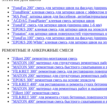
"FugaFas 200" смесь для затирки швов на фасадах
(ширина
"FugaBlesk" клеевая смесь для затирки швов с эффектом 
"MA Pool" затирка швов для бассейнов, антибактериальн
"AĞDAĞ FugaPlaster" клеевая смесь затирки швов
"FugaFil" смесь для затирки швов
(ширина шва 1-6 мм)
"EPOKS 200" клеевая смесь для затирки швов на эпоксид
"Fugaton" для затирки швов поверхностей упрочненных 
"FugaFas 100" смесь для затирки швов на фасадах
(ширина
"EPOKS 200 White" клеевая смесь для затирки швов на э
РЕМОНТНЫЕ И АНКЕРАЖНЫЕ СМЕСИ
"Filkret 200" pемонтно-монтажная смесь
"MATON 100" материал для структурных ремонтных раб
"MATON 500" ремонтная смесь быстрого схватывания и 
"FİLKRET 300" ремонтная смесь для реставрации поверх
"MATON 200" материал для структурных ремонтных раб
"EPOKS 300" ремонтная смесь на основе эпоксида
"FİLKRET 400" для реставрации и ремонта сухих бетонн
"MATON 300" материал для ремонтных работ и выравнив
"Filkret 100" ремонтная смесь
"FİLKRET 500" для ремонта сухих бетонных поверхност
"MATON 400" ремонтная смесь быстрого схватывания и 