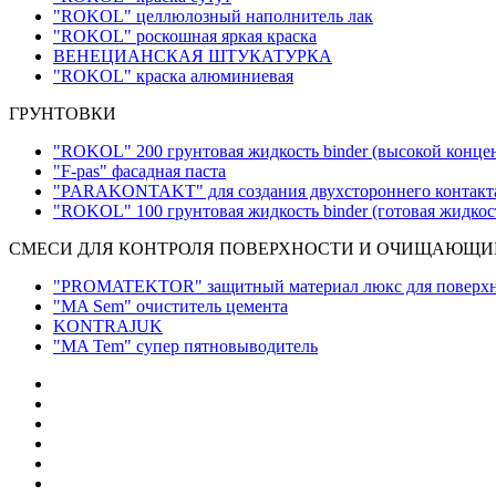
"ROKOL" целлюлозный наполнитель лак
"ROKOL" роскошная яркая краска
ВЕНЕЦИАНСКАЯ ШТУКАТУРКА
"ROKOL" краска алюминиевая
ГРУНТОВКИ
"ROKOL" 200 грунтовая жидкость binder (высокой концен
"F-pas" фасадная паста
"PARAKONTAKT" для создания двухстороннего контакта 
"ROKOL" 100 грунтовая жидкость binder (готовая жидко
СМЕСИ ДЛЯ КОНТРОЛЯ ПОВЕРХНОСТИ И ОЧИЩАЮЩИ
"PROMATEKTOR" защитный материал люкс для поверх
"MA Sem" очиститель цемента
KONTRAJUK
"MA Tem" супер пятновыводитель