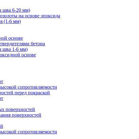
 шва 6-20 мм)
позолоты на основе эпоксида
ая
(1-6 мм)
ной основе
отвердителями бетона
 шва 1-6 мм)
поксидной основе
от
высокой сопротивляемости
ностей перед покраской
от
ых поверхностей
ания поверхностей
ей
высокой сопротивляемости