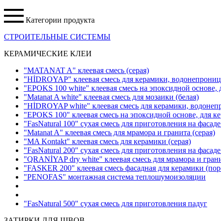
Категории продукта
СТРОИТЕЛЬНЫЕ СИСТЕМЫ
КЕРАМИЧЕСКИЕ КЛЕИ
"MATANAT A" клеевая смесь
(серая)
"HİDROYAP" клеевая смесь для керамики, водонепрони
"EPOKS 100 white" клеевая смесь на эпоксидной основе,
"Matanat A white" клеевая смесь для мозаики
(белая)
"HİDROYAP white" клеевая смесь для керамики, водоне
"EPOKS 100" клеевая смесь на эпоксидной основе, для к
"FasNatural 100" сухая смесь для приготовления на фаса
"Matanat A" клеевая смесь для мрамора и гранита
(серая)
"MA Kontakt" клеевая смесь для керамики
(серая)
"FasNatural 200" сухая смесь для приготовления на фаса
"QRANİYAP dry white" клеевая смесь для мрамора и гран
"FASKER 200" клеевая смесь фасадная для керамики
(пор
"PENOFAS" монтажная система теплошумоизоляции
"FasNatural 500" сухая смесь для приготовления падуг
ЗАТИРКИ ДЛЯ ШВОВ