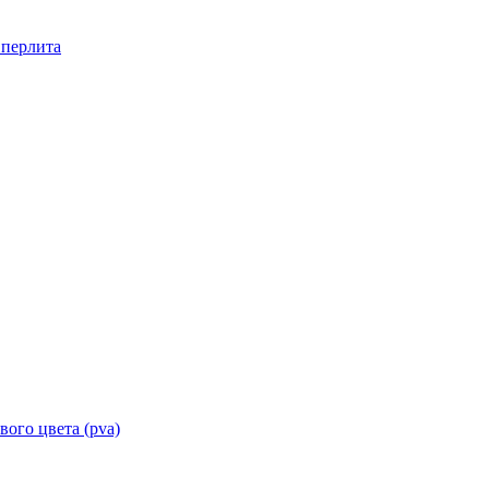
 перлита
вого цвета
(pva)