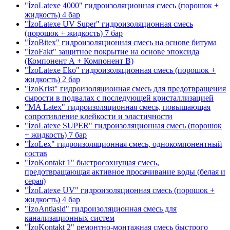
"İzoLatexe 4000" гидроизоляционная смесь (порошок +
жидкость)
4 бар
"İzoLatexe UV Super" гидроизоляционная смесь
(порошок + жидкость)
7 бар
"İzoBitex" гидроизоляционная смесь на основе битума
"İzoFakt" защитное покрытие на основе эпоксида
(Компонент А + Компонент В)
"İzoLatexe Eko" гидроизоляционная смесь (порошок +
жидкость)
2 бар
"İzoKrist" гидроизоляционная смесь для предотвращения
сырости в подвалах с последующей кристаллизацией
"MA Latex" гидроизоляционная смесь, повышающая
сопротивление клейкости и эластичности
"İzoLatexe SUPER" гидроизоляционная смесь (порошок
+ жидкость)
7 бар
"İzoLex" гидроизоляционная смесь, однокомпонентный
состав
"İzoKontakt 1" быстросохнущая смесь,
предотвращающая активное просачивание воды
(белая и
серая)
"İzoLatexe UV" гидроизоляционная смесь (порошок +
жидкость)
4 бар
"İzoAntiasid" гидроизоляционная смесь для
канализационных систем
"İzoKontakt 2" ремонтно-монтажная смесь быстрого