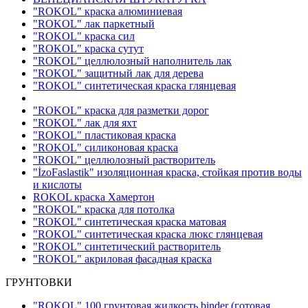
"ROKOL" краска алюминиевая
"ROKOL" лак паркетный
"ROKOL" краска сил
"ROKOL" краска сутут
"ROKOL" целлюлозный наполнитель лак
"ROKOL" защитный лак для дерева
"ROKOL" синтетическая краска глянцевая
"ROKOL" краска для разметки дорог
"ROKOL" лак для яхт
"ROKOL" пластиковая краска
"ROKOL" силиконовая краска
"ROKOL" целлюлозный растворитель
"İzoFaslastik" изоляционная краска, стойкая против воды
и кислоты
ROKOL краска Хамертон
"ROKOL" краска для потолка
"ROKOL" синтетическая краска матовая
"ROKOL" синтетическая краска люкс глянцевая
"ROKOL" синтетический растворитель
"ROKOL" акриловая фасадная краска
ГРУНТОВКИ
"ROKOL" 100 грунтовая жидкость binder (готовая