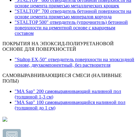
"STALTOP" 600 отвердитель бетонной поверхности на
основе цемента примесью металлических крошек
"STALTOP" 700 отвердитель бетонной поверхности на
основе цемента примесью минералов корунда
"STALTOP 500" отвердитель (упрочнитель) бетонной
поверхности на цементной основе с кварцевым
составом
ПОКРЫТИЯ НА ЭПОКСИД-ПОЛИУРЕТАНОВОЙ
ОСНОВЕ ДЛЯ ПОВЕРХНОСТЕЙ
"Staltop EX-50" отвердитель поверхности на эпоксидной
основе, двухкомпонентный, без растворителя
САМОВЫРАВНИВАЮЩИЕСЯ СМЕСИ (НАЛИВНЫЕ
ПОЛЫ)
"MA Şap" 200 самовыравнивающий наливной пол
(толщиной 1-3 см
)
"MA Şap" 100 самовыравнивающийся наливной пол
(толщиной до 1 см)