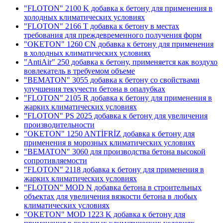
"FLOTON" 2100 K добавка к бетону для применения в
холодных климатических условиях
"FLOTON" 2166 T добавка к бетону в местах
требования для преждевременного получения форм
"OKETON" 1260 CN добавка к бетону для применения
в холодных климатических условиях
"AntiAir" 250 добавка к бетону, применяется как воздухо
вовлекатель в требуемом объеме
"BEMATON" 3055 добавка к бетону со свойствами
улучшения текучести бетона в опалубках
"FLOTON" 2105 R добавка к бетону для применения в
жарких климатических условиях
"FLOTON" PS 2025 добавка к бетону для увеличения
производительности
"OKETON" 1250 ANTİFRİZ добавка к бетону для
применения в морозных климатических условиях
"BEMATON" 3060 для производства бетона высокой
сопротивляемости
"FLOTON" 2118 добавка к бетону для применения в
жарких климатических условиях
"FLOTON" MOD N добавка бетона в строительных
объектах для увеличения вязкости бетона в любых
климатических условиях
"OKETON" MOD 1223 K добавка к бетону для