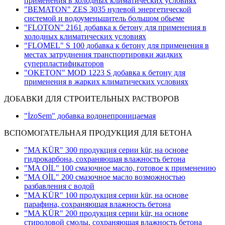
применения в холодных климатических условиях
"BEMATON" ZES 3035 нулевой энергетической
системой и водоуменьшитель большом обьеме
"FLOTON" 2161 добавка к бетону для применения в
холодных климатических условиях
"FLOMEL" S 100 добавка к бетону для применения в
местах затруднения транспортировки жидких
суперпластификаторов
"OKETON" MOD 1223 S добавка к бетону для
применения в жарких климатических условиях
ДОБАВКИ ДЛЯ СТРОИТЕЛЬНЫХ РАСТВОРОВ
"İzoSem" добавка водонепроницаемая
ВСПОМОГАТЕЛЬНАЯ ПРОДУКЦИЯ ДЛЯ БЕТОНА
"MA KÜR" 300 продукция серии kür, на основе
гидрокарбона, сохраняющая влажность бетона
"MA OİL" 100 смазочное масло, готовое к применению
"MA OİL" 200 смазочное масло возможностью
разбавления с водой
"MA KÜR" 100 продукция серии kür, на основе
парафина, сохраняющая влажность бетона
"MA KÜR" 200 продукция серии kür, на основе
стироловой смолы, сохраняющая влажность бетона