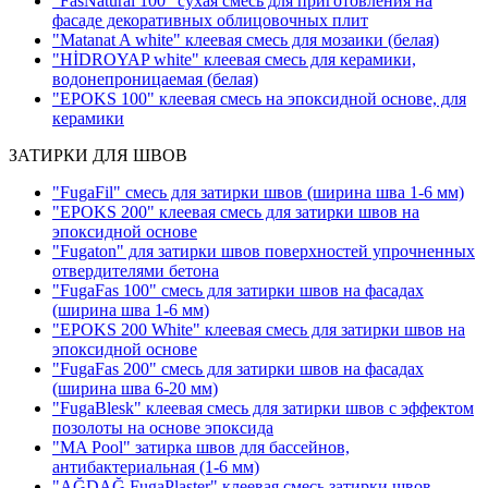
"FasNatural 100" сухая смесь для приготовления на
фасаде декоративных облицовочных плит
"Matanat A white" клеевая смесь для мозаики
(белая)
"HİDROYAP white" клеевая смесь для керамики,
водонепроницаемая
(белая)
"EPOKS 100" клеевая смесь на эпоксидной основе, для
керамики
ЗАТИРКИ ДЛЯ ШВОВ
"FugaFil" смесь для затирки швов
(ширина шва 1-6 мм)
"EPOKS 200" клеевая смесь для затирки швов на
эпоксидной основе
"Fugaton" для затирки швов поверхностей упрочненных
отвердителями бетона
"FugaFas 100" смесь для затирки швов на фасадах
(ширина шва 1-6 мм)
"EPOKS 200 White" клеевая смесь для затирки швов на
эпоксидной основе
"FugaFas 200" смесь для затирки швов на фасадах
(ширина шва 6-20 мм)
"FugaBlesk" клеевая смесь для затирки швов с эффектом
позолоты на основе эпоксида
"MA Pool" затирка швов для бассейнов,
антибактериальная
(1-6 мм)
"AĞDAĞ FugaPlaster" клеевая смесь затирки швов