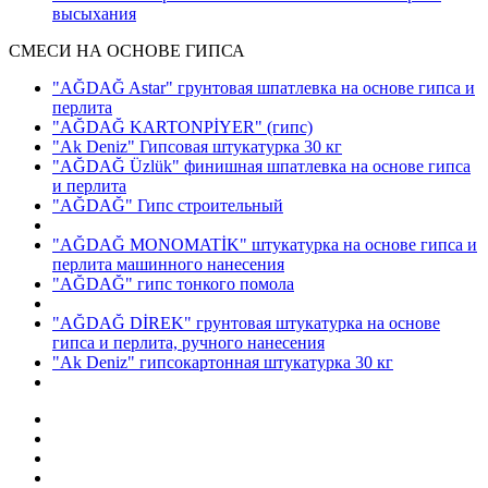
высыхания
СМЕСИ НА ОСНОВЕ ГИПСА
"AĞDAĞ Astar" грунтовая шпатлевка на основе гипса и
перлита
"AĞDAĞ KARTONPİYER"
(гипс)
"Ak Deniz" Гипсовая штукатурка 30 кг
"AĞDAĞ Üzlük" финишная шпатлевка на основе гипса
и перлита
"AĞDAĞ" Гипс строительный
"AĞDAĞ MONOMATİK" штукатурка на основе гипса и
перлита машинного нанесения
"AĞDAĞ" гипс тонкого помола
"AĞDAĞ DİREK" грунтовая штукатурка на основе
гипса и перлита, ручного нанесения
"Ak Deniz" гипсокартонная штукатурка 30 кг