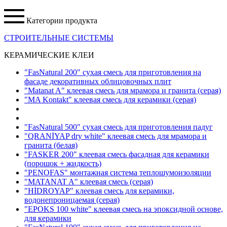
Категории продукта
СТРОИТЕЛЬНЫЕ СИСТЕМЫ
КЕРАМИЧЕСКИЕ КЛЕИ
"FasNatural 200" сухая смесь для приготовления на
фасаде декоративных облицовочных плит
"Matanat A" клеевая смесь для мрамора и гранита
(серая)
"MA Kontakt" клеевая смесь для керамики
(серая)
"FasNatural 500" сухая смесь для приготовления падуг
"QRANİYAP dry white" клеевая смесь для мрамора и
гранита
(белая)
"FASKER 200" клеевая смесь фасадная для керамики
(порошок + жидкость)
"PENOFAS" монтажная система теплошумоизоляции
"MATANAT A" клеевая смесь
(серая)
"HİDROYAP" клеевая смесь для керамики,
водонепроницаемая
(серая)
"EPOKS 100 white" клеевая смесь на эпоксидной основе,
для керамики