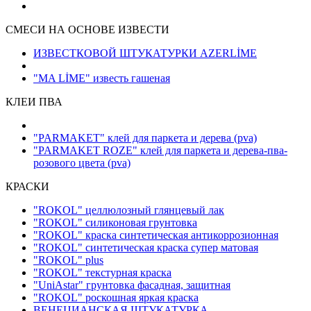
СМЕСИ НА ОСНОВЕ ИЗВЕСТИ
ИЗВЕСТКОВОЙ ШТУКАТУРКИ AZERLİME
"MA LİME" известь гашеная
КЛЕИ ПВА
"PARMAKET" клей для паркета и дерева
(pva)
"PARMAKET ROZE" клей для паркета и дерева-пва-
розового цвета
(pva)
КРАСКИ
"ROKOL" целлюлозный глянцевый лак
"ROKOL" силиконовая грунтовка
"ROKOL" краска синтетическая антикоррозионная
"ROKOL" синтетическая краска супер матовая
"ROKOL" plus
"ROKOL" текстурная краска
"UniAstar" грунтовка фасадная, защитная
"ROKOL" роскошная яркая краска
ВЕНЕЦИАНСКАЯ ШТУКАТУРКА