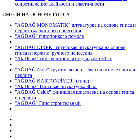
сопротивление клейкости и эластичности
СМЕСИ НА ОСНОВЕ ГИПСА
"AĞDAĞ MONOMATİK" штукатурка на основе гипса и
перлита машинного нанесения
"AĞDAĞ" гипс тонкого помола
"AĞDAĞ DİREK" грунтовая штукатурка на основе
гипса и перлита, ручного нанесения
"Ak Deniz" гипсокартонная штукатурка 30 кг
"AĞDAĞ Astar" грунтовая шпатлевка на основе гипса и
перлита
"AĞDAĞ KARTONPİYER"
(гипс)
"Ak Deniz" Гипсовая штукатурка 30 кг
"AĞDAĞ Üzlük" финишная шпатлевка на основе гипса
и перлита
"AĞDAĞ" Гипс строительный