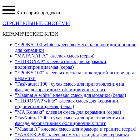
Категории продукта
СТРОИТЕЛЬНЫЕ СИСТЕМЫ
КЕРАМИЧЕСКИЕ КЛЕИ
"EPOKS 100 white" клеевая смесь на эпоксидной основе,
для керамики
"MATANAT A" клеевая смесь
(серая)
"HİDROYAP" клеевая смесь для керамики,
водонепроницаемая
(серая)
"EPOKS 100" клеевая смесь на эпоксидной основе, для
керамики
"FasNatural 100" сухая смесь для приготовления на
фасаде декоративных облицовочных плит
"Matanat A white" клеевая смесь для мозаики
(белая)
"HİDROYAP white" клеевая смесь для керамики,
водонепроницаемая
(белая)
"MA Kontakt" клеевая смесь для керамики
(серая)
"FasNatural 200" сухая смесь для приготовления на
фасаде декоративных облицовочных плит
"Matanat A" клеевая смесь для мрамора и гранита
(серая)
"FASKER 200" клеевая смесь фасадная для керамики