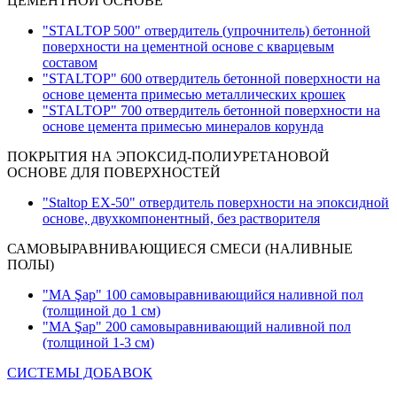
ЦЕМЕНТНОЙ ОСНОВЕ
"STALTOP 500" отвердитель (упрочнитель) бетонной
поверхности на цементной основе с кварцевым
составом
"STALTOP" 600 отвердитель бетонной поверхности на
основе цемента примесью металлических крошек
"STALTOP" 700 отвердитель бетонной поверхности на
основе цемента примесью минералов корунда
ПОКРЫТИЯ НА ЭПОКСИД-ПОЛИУРЕТАНОВОЙ
ОСНОВЕ ДЛЯ ПОВЕРХНОСТЕЙ
"Staltop EX-50" отвердитель поверхности на эпоксидной
основе, двухкомпонентный, без растворителя
САМОВЫРАВНИВАЮЩИЕСЯ СМЕСИ (НАЛИВНЫЕ
ПОЛЫ)
"MA Şap" 100 самовыравнивающийся наливной пол
(толщиной до 1 см)
"MA Şap" 200 самовыравнивающий наливной пол
(толщиной 1-3 см
)
СИСТЕМЫ ДОБАВОК