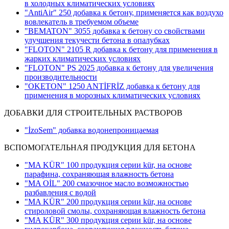
в холодных климатических условиях
"AntiAir" 250 добавка к бетону, применяется как воздухо
вовлекатель в требуемом объеме
"BEMATON" 3055 добавка к бетону со свойствами
улучшения текучести бетона в опалубках
"FLOTON" 2105 R добавка к бетону для применения в
жарких климатических условиях
"FLOTON" PS 2025 добавка к бетону для увеличения
производительности
"OKETON" 1250 ANTİFRİZ добавка к бетону для
применения в морозных климатических условиях
ДОБАВКИ ДЛЯ СТРОИТЕЛЬНЫХ РАСТВОРОВ
"İzoSem" добавка водонепроницаемая
ВСПОМОГАТЕЛЬНАЯ ПРОДУКЦИЯ ДЛЯ БЕТОНА
"MA KÜR" 100 продукция серии kür, на основе
парафина, сохраняющая влажность бетона
"MA OİL" 200 смазочное масло возможностью
разбавления с водой
"MA KÜR" 200 продукция серии kür, на основе
стироловой смолы, сохраняющая влажность бетона
"MA KÜR" 300 продукция серии kür, на основе