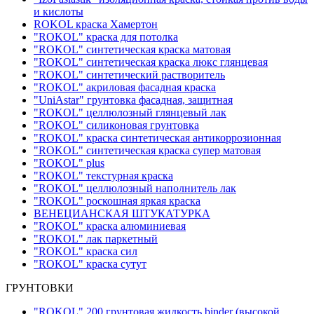
и кислоты
ROKOL краска Хамертон
"ROKOL" краска для потолка
"ROKOL" синтетическая краска матовая
"ROKOL" синтетическая краска люкс глянцевая
"ROKOL" синтетический растворитель
"ROKOL" акриловая фасадная краска
"UniAstar" грунтовка фасадная, защитная
"ROKOL" целлюлозный глянцевый лак
"ROKOL" силиконовая грунтовка
"ROKOL" краска синтетическая антикоррозионная
"ROKOL" синтетическая краска супер матовая
"ROKOL" plus
"ROKOL" текстурная краска
"ROKOL" целлюлозный наполнитель лак
"ROKOL" роскошная яркая краска
ВЕНЕЦИАНСКАЯ ШТУКАТУРКА
"ROKOL" краска алюминиевая
"ROKOL" лак паркетный
"ROKOL" краска сил
"ROKOL" краска сутут
ГРУНТОВКИ
"ROKOL" 200 грунтовая жидкость binder (высокой