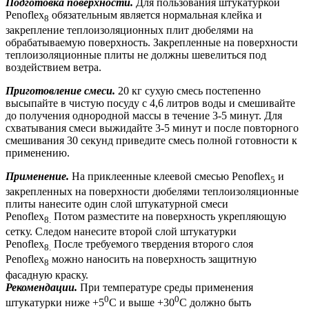
Подготовка поверхности.
Для пользования штукатуркой
Penoflex
обязательным является нормальная клейка и
8
закрепление теплоизоляционных плит дюбелями на
обрабатываемую поверхность. Закрепленные на поверхности
теплоизоляционные плиты не должны шевелиться под
воздействием ветра.
Приготовление смеси.
20 кг сухую смесь постепенно
высыпайте в чистую посуду с 4,6 литров воды и смешивайте
до получения однородной массы в течение 3-5 минут. Для
схватывания смеси выжидайте 3-5 минут и после повторного
смешивания 30 секунд приведите смесь полной готовности к
применению.
Применение.
На приклеенные клеевой смесью Penoflex
и
5
закрепленных на поверхности дюбелями теплоизоляционные
плиты нанесите один слой штукатурной смеси
Penoflex
Потом разместите на поверхность укрепляющую
8.
сетку. Следом нанесите второй слой штукатурки
Penoflex
После требуемого твердения второго слоя
8.
Penoflex
можно наносить на поверхность защитную
8
фасадную краску.
Рекомендации.
При температуре среды применения
0
0
штукатурки ниже +5
С и выше +30
С должно быть