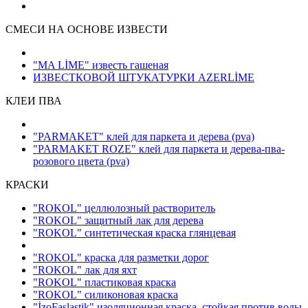
СМЕСИ НА ОСНОВЕ ИЗВЕСТИ
"MA LİME" известь гашеная
ИЗВЕСТКОВОЙ ШТУКАТУРКИ AZERLİME
КЛЕИ ПВА
"PARMAKET" клей для паркета и дерева
(pva)
"PARMAKET ROZE" клей для паркета и дерева-пва-
розового цвета
(pva)
КРАСКИ
"ROKOL" целлюлозный растворитель
"ROKOL" защитный лак для дерева
"ROKOL" синтетическая краска глянцевая
"ROKOL" краска для разметки дорог
"ROKOL" лак для яхт
"ROKOL" пластиковая краска
"ROKOL" силиконовая краска
"İzoFaslastik" изоляционная краска, стойкая против воды