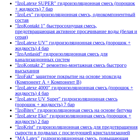
"İzoLatexe SUPER" гидроизоляционная смесь (порошок
+ жидкость)
7 бар
"İzoLex" гидроизоляционная смесь, однокомпонентный
состав
"İzoKontakt 1" быстросохнущая смесь,
предотвращающая активное просачивание воды
(белая и
серая)
"İzoLatexe UV" гидроизоляционная смесь (порошок +
жидкость)
4 бар
"İzoAntiasid" гидроизоляционная смесь для
канализационных систем
"İzoKontakt 2" ремонтно-монтажная смесь быстрого
высыхания
"İzoFakt" защитное покрытие на основе эпоксида
(Компонент А + Компонент В)
"İzoLatexe 4000" гидроизоляционная смесь (порошок +
жидкость)
4 бар
"İzoLatexe UV Super" гидроизоляционная смесь
(порошок + жидкость)
7 бар
"İzoBitex" гидроизоляционная смесь на основе битума
"İzoLatexe Eko" гидроизоляционная смесь (порошок +
жидкость)
2 бар
"İzoKrist" гидроизоляционная смесь для предотвращения
сырости в подвалах с последующей кристаллизацией
"MA Latex" гидроизоляционная смесь, повышающая