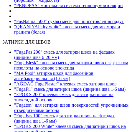
(порошок + жидкость)
"PENOFAS" монтажная система теплошумоизоляции
"FasNatural 500" сухая смесь для приготовления падуг
"QRANİYAP dry white" клеевая смесь для мрамора и
гранита
(белая)
ЗАТИРКИ ДЛЯ ШВОВ
"FugaFas 200" смесь для затирки швов на фасадах
(ширина шва 6-20 мм)
"FugaBlesk" клеевая смесь для затирки швов с эффектом
позолоты на основе эпоксида
"MA Pool" затирка швов для бассейнов,
антибактериальная
(1-6 мм)
"AĞDAĞ FugaPlaster" клеевая смесь затирки швов
"FugaFil" смесь для затирки швов
(ширина шва 1-6 мм)
"EPOKS 200" клеевая смесь для затирки швов на
эпоксидной основе
"Fugaton" для затирки швов поверхностей упрочненных
отвердителями бетона
"FugaFas 100" смесь для затирки швов на фасадах
(ширина шва 1-6 мм)
"EPOKS 200 White" клеевая смесь для затирки швов на
эпоксидной основе