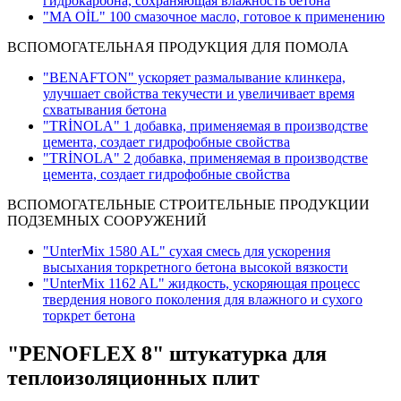
гидрокарбона, сохраняющая влажность бетона
"MA OİL" 100 смазочное масло, готовое к применению
ВСПОМОГАТЕЛЬНАЯ ПРОДУКЦИЯ ДЛЯ ПОМОЛА
"BENAFTON" ускоряет размалывание клинкера,
улучшает свойства текучести и увеличивает время
схватывания бетона
"TRİNOLA" 1 добавка, применяемая в производстве
цемента, создает гидрофобные свойства
"TRİNOLA" 2 добавка, применяемая в производстве
цемента, создает гидрофобные свойства
ВСПОМОГАТЕЛЬНЫЕ СТРОИТЕЛЬНЫЕ ПРОДУКЦИИ
ПОДЗЕМНЫХ СООРУЖЕНИЙ
"UnterMix 1580 AL" сухая смесь для ускорения
высыхания торкретного бетона высокой вязкости
"UnterMix 1162 AL" жидкость, ускоряющая процесс
твердения нового поколения для влажного и сухого
торкрет бетона
"PENOFLEX 8" штукатурка для
теплоизоляционных плит